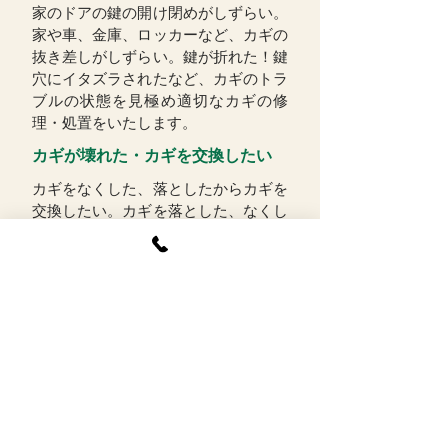
家のドアの鍵の開け閉めがしずらい。
家や車、金庫、ロッカーなど、カギの
抜き差しがしずらい。鍵が折れた！鍵
穴にイタズラされたなど、カギのトラ
ブルの状態を見極め適切なカギの修
理・処置をいたします。
​カギが壊れた・カギを交換したい
カギをなくした、落としたからカギを
交換したい。カギを落とした、なくし
たらすぐにカギを交換しましょう
鍵が壊れて部屋やトイレ等から出られ
ない、入れない！ドアのノブが壊れ
た、取れそう！鍵が開かない！
そんな時に迅速に駆けつけ鍵開けや、
鍵のトラブルに適切なカギの修理、処
置をいたします！